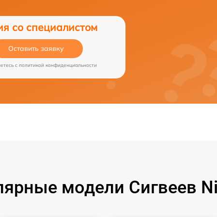
ия со специалистом
Оставить заявку
аетесь c
политикой конфиденциальности
лярные модели Сигвеев Ni