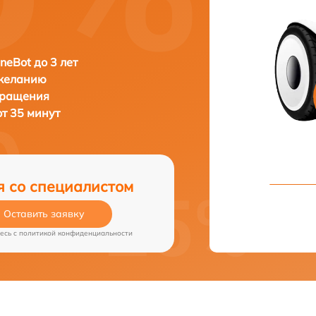
neBot до 3 лет
 желанию
бращения
от 35 минут
я со специалистом
Оставить заявку
есь c
политикой конфиденциальности