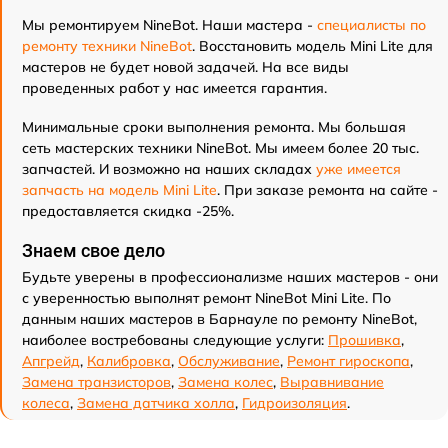
Мы ремонтируем NineBot. Наши мастера -
специалисты по
ремонту техники NineBot
. Восстановить модель Mini Lite для
мастеров не будет новой задачей. На все виды
проведенных работ у нас имеется гарантия.
Минимальные сроки выполнения ремонта. Мы большая
сеть мастерских техники NineBot. Мы имеем более 20 тыс.
запчастей. И возможно на наших складах
уже имеется
запчасть на модель Mini Lite
. При заказе ремонта на сайте -
предоставляется скидка -25%.
Знаем свое дело
Будьте уверены в профессионализме наших мастеров - они
с уверенностью выполнят ремонт NineBot Mini Lite. По
данным наших мастеров в Барнауле по ремонту NineBot,
наиболее востребованы следующие услуги:
Прошивка
,
Апгрейд
,
Калибровка
,
Обслуживание
,
Ремонт гироскопа
,
Замена транзисторов
,
Замена колес
,
Выравнивание
колеса
,
Замена датчика холла
,
Гидроизоляция
.