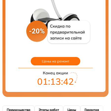
Скидка по
-20%
предварительной
записи на сайте
Цены на ремонт
Конец акции
01:13:40
Преимущества
Этапы работ
Цены
Гарантия
М