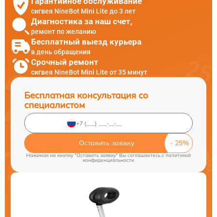
Гарантийное обслуживание
сигвея NineBot Mini Lite до 3 лет
Диагностика за наш счет,
ремонт по желанию
Бесплатный выезд курьера
в день обращения
Срочный ремонт
сигвея NineBot Mini Lite от 35 минут
Бесплатная консультация со
специалистом
Оставить заявку
Нажимая на кнопку "Оставить заявку" Вы соглашаетесь c
политикой
конфиденциальности