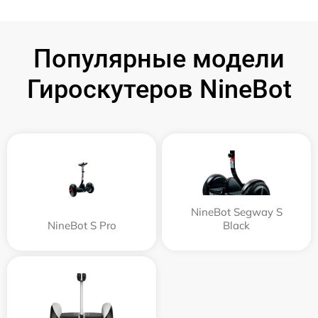
Популярные модели
Гироскутеров NineBot
NineBot Segway S
NineBot S Pro
Black