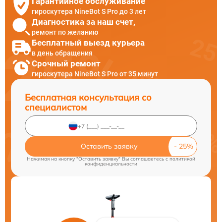
Гарантийное обслуживание
гироскутера NineBot S Pro до 3 лет
Диагностика за наш счет,
ремонт по желанию
Бесплатный выезд курьера
в день обращения
Срочный ремонт
гироскутера NineBot S Pro от 35 минут
Бесплатная консультация со
специалистом
Оставить заявку
Нажимая на кнопку "Оставить заявку" Вы соглашаетесь c
политикой
конфиденциальности