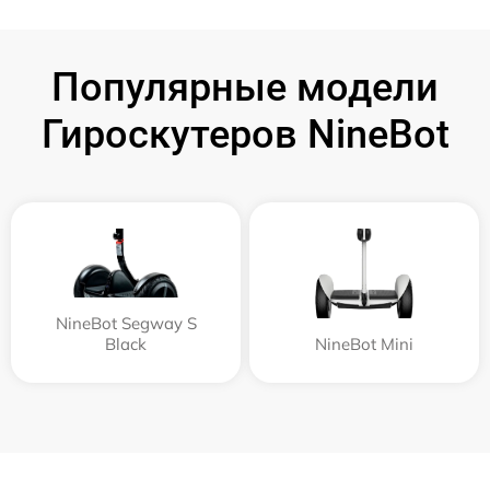
Популярные модели
Гироскутеров NineBot
NineBot Segway S
Black
NineBot Mini