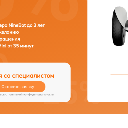
ера NineBot до 3 лет
 желанию
бращения
ini от 35 минут
я со специалистом
Оставить заявку
есь c
политикой конфиденциальности