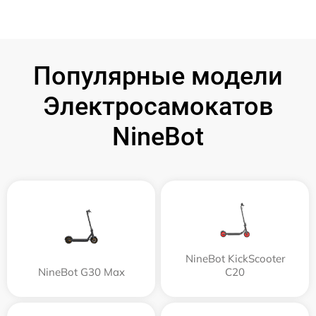
Популярные модели
Электросамокатов
NineBot
NineBot KickScooter
NineBot G30 Max
C20