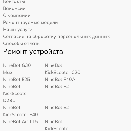
Контакты
Вакансии
О компании
Ремонтируемые модели
Наши услуги
Согласие на обработку персональных данных
Способы оплаты
Ремонт устройств
NineBot G30
NineBot
Max
KickScooter C20
NineBot E25
NineBot F40A
NineBot
NineBot F2
KickScooter
D28U
NineBot
NineBot E2
KickScooter F40
NineBot Air T15
NineBot
KickScooter