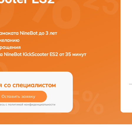
амоката NineBot до 3 лет
 желанию
бращения
та
NineBot KickScooter ES2 от 35 минут
я со специалистом
Оставить заявку
есь c
политикой конфиденциальности