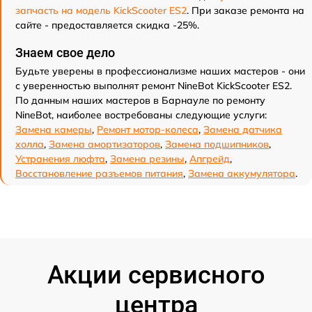
запчасть на модель KickScooter ES2
. При заказе ремонта на
сайте - предоставляется скидка -25%.
Знаем свое дело
Будьте уверены в профессионализме наших мастеров - они
с уверенностью выполнят ремонт NineBot KickScooter ES2.
По данным наших мастеров в Барнауле по ремонту
NineBot, наиболее востребованы следующие услуги:
Замена камеры
,
Ремонт мотор-колеса
,
Замена датчика
холла
,
Замена амортизаторов
,
Замена подшипников
,
Устранения люфта
,
Замена резины
,
Апгрейд
,
Восстановление разъемов питания
,
Замена аккумулятора
.
Акции сервисного
центра