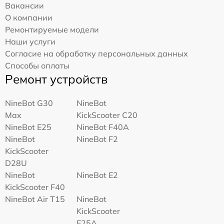
Вакансии
О компании
Ремонтируемые модели
Наши услуги
Согласие на обработку персональных данных
Способы оплаты
Ремонт устройств
NineBot G30
NineBot
Max
KickScooter C20
NineBot E25
NineBot F40A
NineBot
NineBot F2
KickScooter
D28U
NineBot
NineBot E2
KickScooter F40
NineBot Air T15
NineBot
KickScooter
E25A