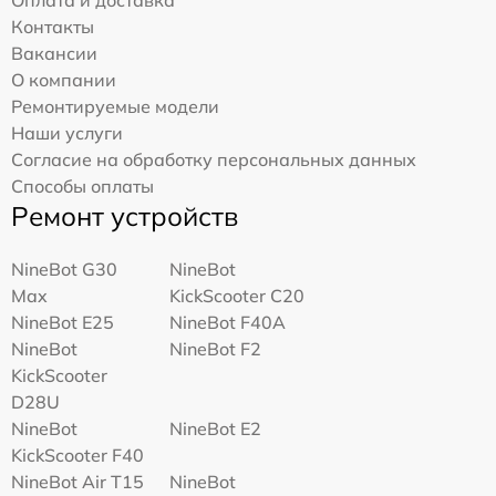
Оплата и доставка
Контакты
Вакансии
О компании
Ремонтируемые модели
Наши услуги
Согласие на обработку персональных данных
Способы оплаты
Ремонт устройств
NineBot G30
NineBot
Max
KickScooter C20
NineBot E25
NineBot F40A
NineBot
NineBot F2
KickScooter
D28U
NineBot
NineBot E2
KickScooter F40
NineBot Air T15
NineBot