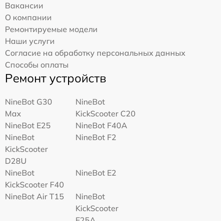
Вакансии
О компании
Ремонтируемые модели
Наши услуги
Согласие на обработку персональных данных
Способы оплаты
Ремонт устройств
NineBot G30
NineBot
Max
KickScooter C20
NineBot E25
NineBot F40A
NineBot
NineBot F2
KickScooter
D28U
NineBot
NineBot E2
KickScooter F40
NineBot Air T15
NineBot
KickScooter
E25A