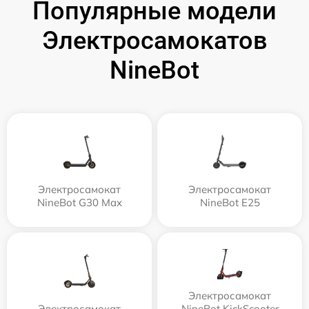
Популярные модели
Электросамокатов
NineBot
Электросамокат
Электросамокат
NineBot G30 Max
NineBot E25
Электросамокат
Электросамокат
NineBot KickScooter