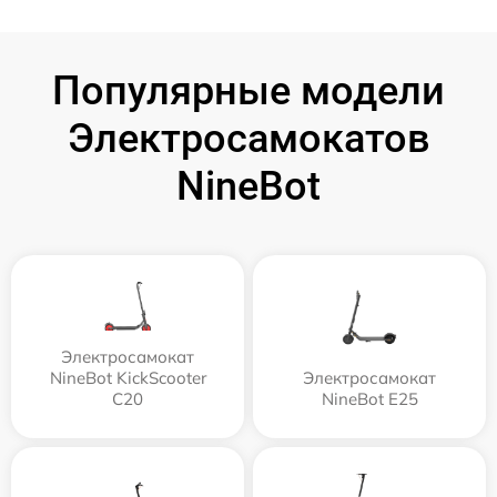
Популярные модели
Электросамокатов
NineBot
Электросамокат
NineBot KickScooter
Электросамокат
C20
NineBot E25