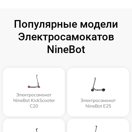
Популярные модели
Электросамокатов
NineBot
Электросамокат
NineBot KickScooter
Электросамокат
C20
NineBot E25