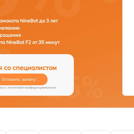
амоката NineBot до 3 лет
 желанию
бращения
ата
NineBot F2 от 35 минут
я со специалистом
Оставить заявку
есь c
политикой конфиденциальности