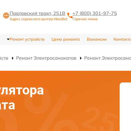
Павловский тракт, 251В
+7 (800) 301-97-75
Адрес сервисного центра NineBot
Горячая линия
Ремонт устройств
Цена ремонта
Вакансии
Контакт
йств
Ремонт Электросамокатов
Ремонт Электросамо
улятора
ата