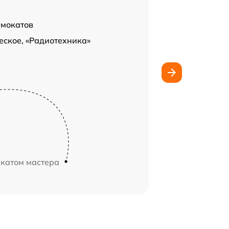
амокатов
еское, «Радиотехника»
икатом мастера