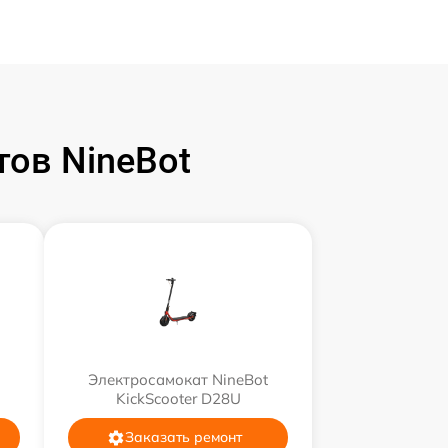
ов NineBot
Электросамокат NineBot
KickScooter D28U
Заказать ремонт