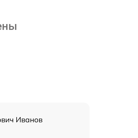
ены
ович Иванов