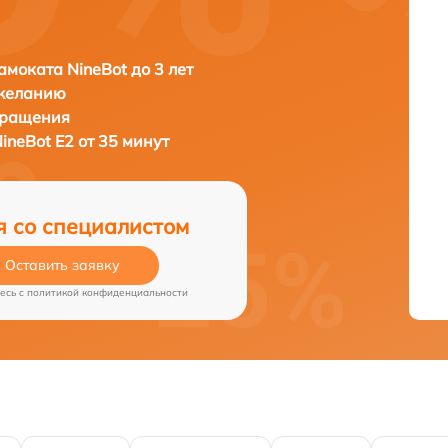
амоката NineBot до 3 лет
 желанию
бращения
ineBot E2 от 35 минут
я со специалистом
Оставить заявку
есь c
политикой конфиденциальности